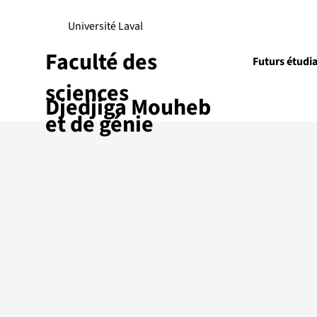
Université Laval
Faculté des
Futurs étudi
sciences
Djedjiga Mouheb
Recherch
et de génie