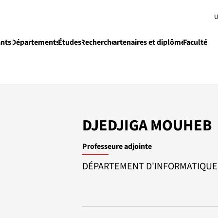
U
ants
Départements
Études
Recherche
Partenaires et diplômés
Faculté
e
Enseignement
DJEDJIGA MOUHEB
Professeure adjointe
DÉPARTEMENT D'INFORMATIQUE E