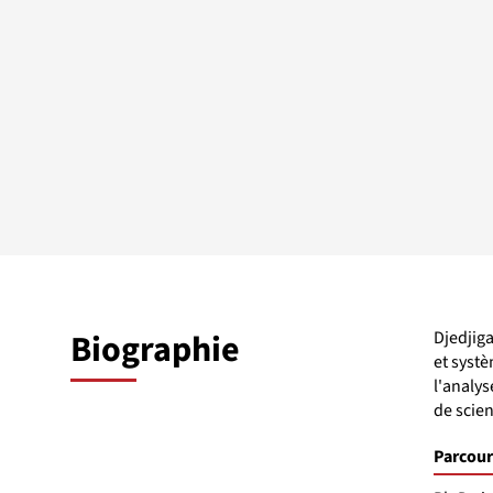
Biographie
Djedjiga
et syst
l'analys
de scie
Parcour