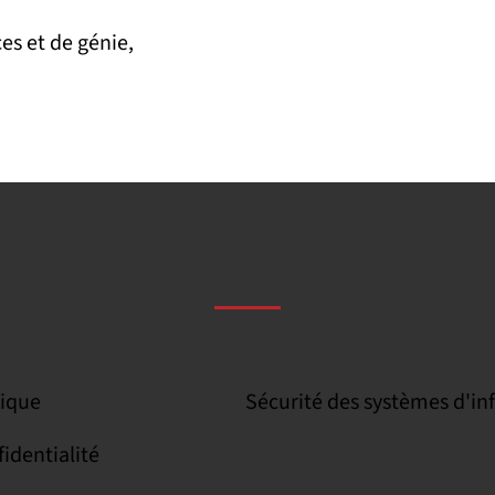
es et de génie,
tique
Sécurité des systèmes d'i
fidentialité