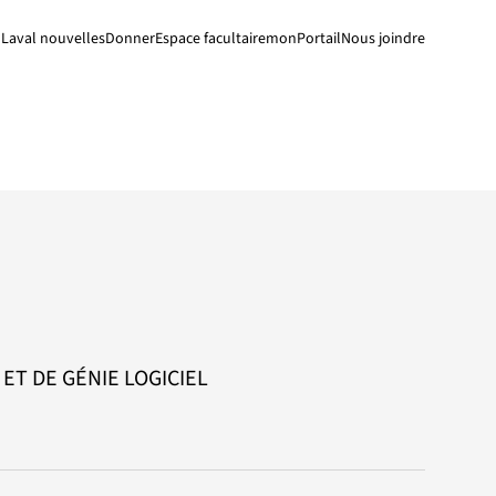
Laval nouvelles
Donner
Espace facultaire
monPortail
Nous joindre
T DE GÉNIE LOGICIEL