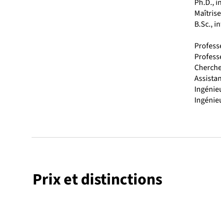
Ph.D., 
Maîtrise
B.Sc., i
Professe
Profess
Cherche
Assista
Ingénie
Ingénie
Prix et distinctions